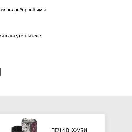
таж водосборной ямы
мить на утеплителе
Л
ПЕЧИ В КОМБИ