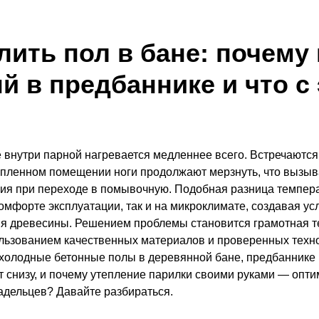
лить пол в бане: почему
й в предбаннике и что с
внутри парной нагревается медленнее всего. Встречаются 
опленном помещении ноги продолжают мерзнуть, что вызыв
я при переходе в помывочную. Подобная разница темпера
комфорте эксплуатации, так и на микроклимате, создавая ус
ия древесины. Решением проблемы становится грамотная т
льзованием качественных материалов и проверенных техно
холодные бетонные полы в деревянной бане, предбаннике 
ует снизу, и почему утепление парилки своими руками — оп
адельцев? Давайте разбираться.