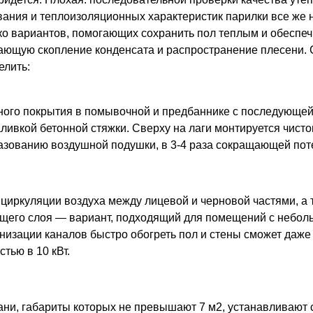
ания и теплоизоляционных характеристик парилки все же н
ко вариантов, помогающих сохранить пол теплым и обеспе
ающую скопление конденсата и распространение плесени. 
лить:
ного покрытия в помывочной и предбаннике с последующей
аливкой бетонной стяжки. Сверху на лаги монтируется чисто
азованию воздушной подушки, в 3-4 раза сокращающей пот
циркуляции воздуха между лицевой и черновой частями, а
щего слоя — вариант, подходящий для помещений с небол
низации каналов быстро обогреть пол и стены сможет даже
тью в 10 кВт.
ани, габариты которых не превышают 7 м2, устанавливают