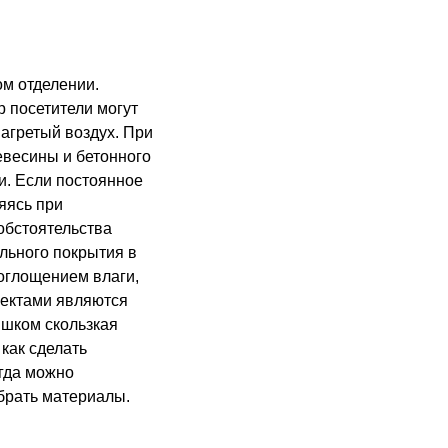
м отделении.
 посетители могут
агретый воздух. При
евесины и бетонного
и. Если постоянное
яясь при
обстоятельства
льного покрытия в
оглощением влаги,
пектами являются
ишком скользкая
как сделать
огда можно
брать материалы.