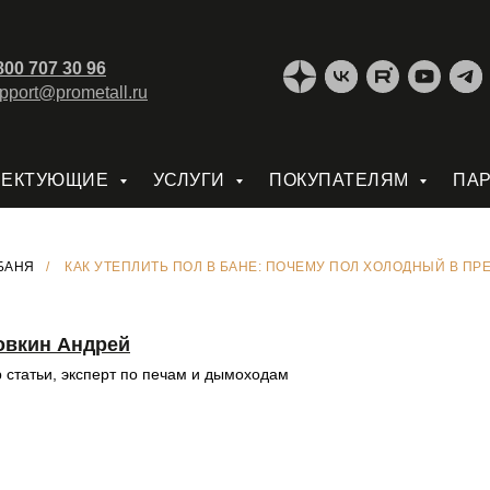
800 707 30 96
pport@prometall.ru
ЛЕКТУЮЩИЕ
УСЛУГИ
ПОКУПАТЕЛЯМ
ПА
БАНЯ
/
КАК УТЕПЛИТЬ ПОЛ В БАНЕ: ПОЧЕМУ ПОЛ ХОЛОДНЫЙ В ПР
овкин Андрей
 статьи, эксперт по печам и дымоходам