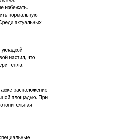
е избежать.
чить нормальную
Среди актуальных
 укладкой
вой настил, что
ери тепла.
 также расположение
ьшой площадью. При
 отопительная
 специальные