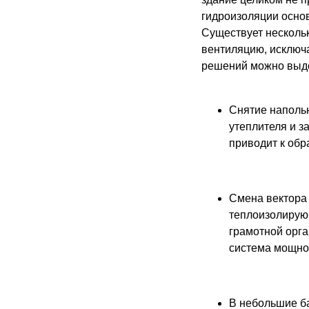
гидроизоляции основ
Существует несколь
вентиляцию, исключ
решений можно выде
Снятие наполь
утеплителя и з
приводит к обр
Смена вектора 
теплоизолирую
грамотной орга
система мощнос
В небольшие б