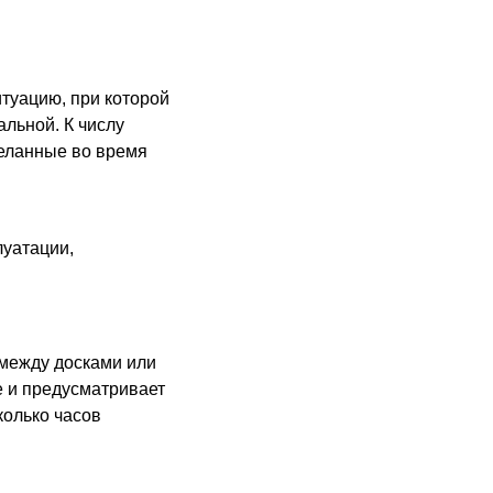
туацию, при которой
альной. К числу
деланные во время
луатации,
между досками или
е и предусматривает
колько часов