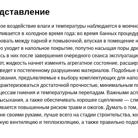
дставление
ое воздействие влаги и температуры наблюдается в моечно
ивается в холодное время года: во время банных процедур
ровать между парной и помывочной, впуская в помещение н
о уходит в напольное покрытие, попутно насыщая поры др
сь в них после завершения очередного сеанса эксплуатаци
ет, жидкость начнет изменять агрегатное состояние, расшир
иведет к постепенному разрушению материалов. Подобные 
ования, предъявляемые к выбору комплектующих для напо
арактеризоваться достаточной прочностью, минимальным п
оцессам гниения и температурным перепадам. Важными ас
высыхания, а также обеспечивать хорошее сцепление — сл
вается повышенным риском травм и ожогов. Думать о том, 
не своими руками, лучше всего на стадии строительства, к
тную вентиляцию и теплоизоляцию, а также правильно подо