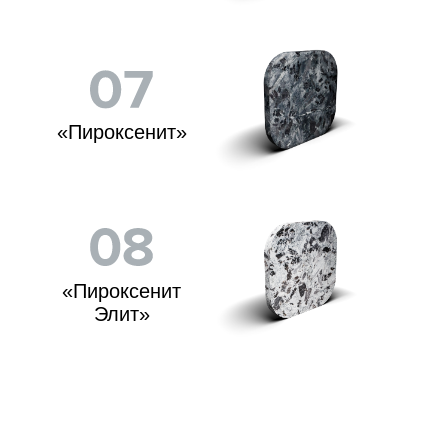
величину с оригинальной отделкой.
Они позволят оценить нашим
посетителям возможности реализации
проектов в полном объеме. А также,
качество материалов, использованных
в отделке: стены и потолки в ценных
породах дерева — канадского кедра и
лиственницы, полки из африканского и
азиатского абаша, настенные панно из
гималайской соли и полированного
можжевельника, системы встроенной
вентиляции и светодиодную
контурную подсветку от ведущих
мировых производителей.