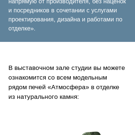
«Змеевик»
«Окаменевшее
дерево»
«Жадеит»