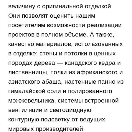
завода «ПроМеталл» по
абсолютно всем интересующим
вас вопросам — от подбора
оборудования, комплектующих и
до рекомендаций по монтажу и
проектированию интерьера:
Поможем вам определиться с
выбором печи, подходящей по
параметрам именно для вашей
парной
Дадим профессиональные
рекомендации по отделке
парного помещения: подберем
эргономичную конфигурацию
полков, оптимальные варианты
освещения, дымоотведения,
вентиляции