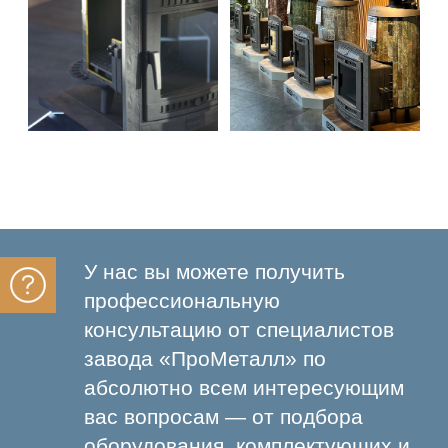
получения комплексного
решения по дизайну,
оснащению и отделке бани или
сауны. Мы ответственно
относимся к каждому клиенту —
точная цена услуги
определяется в
индивидуальном порядке. Она
зависит от сложности объекта,
используемых технологий,
материалов и сроков.
Наши обязательства — мы не
просто консультируем, а
предоставляем вам
полноценный рабочий проект от
планировки до реализации: