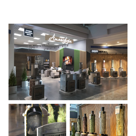
Исходя из ваших пожеланий и
конкретных условий предложим
соответствующие проекту
двери, окна, камни
Предложим варианты
оформления интерьера
Предоставим для вашей парной
весь спектр оборудования и
комплектующих: печей,
дымоходов, аксессуаров
Обращаясь в нашу студию, вы
экономите силы и время за счёт