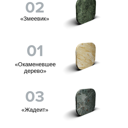
«Верде
Гватемала»
«Россо
Леванто»
«Талькохлорит»
«Пироксенит»