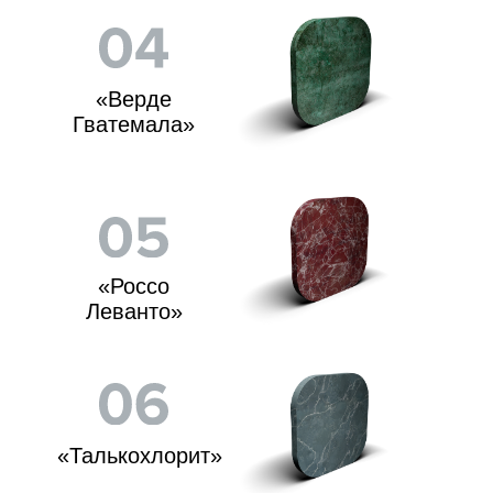
«Пироксенит
Элит»
Любую из понравившихся
моделей печей легко оплатить на
месте и получить ее с доставкой
на дом в кратчайшие сроки.
Студия дизайна банного
интерьера
«Атмосфера»
На территории студии установлены
две модульные бани в натуральную