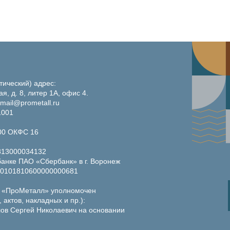
тический) адрес:
ая, д. 8, литер 1А, офис 4.
 mail@prometall.ru
1001
00 ОКФС 16
813000034132
анке ПАО «Сбербанк» в г. Воронеж
 30101810600000000681
 «ПроМеталл» уполномочен
 актов, накладных и пр.):
ов Сергей Николаевич на основании