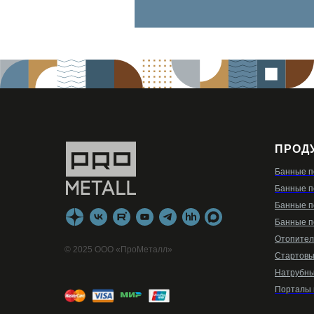
ПРОД
Банные п
Банные п
Банные п
Банные п
Отопител
© 2025 ООО «ПроМеталл»
Стартовы
Натрубны
Порталы 