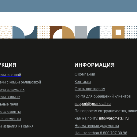
УКЦИЯ
ИНФОРМАЦИЯ
О компании
ечи с сеткой
Контакты
ечи с комби облицовкой
Стать партнером
ечи в ламелях
Почта для обращений клиентов
ечи в камне
support@prometall.ru
ьные печи
По вопросам сотрудничества, пиш
е элементы
нам на почту:
info@prometall.ru
е элементы
Нормативные документы
и изделия из камня
Наш телефон 8 800 707 30 96