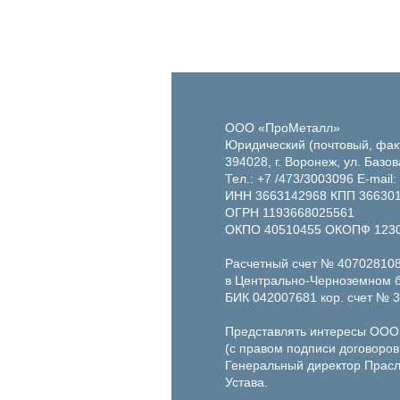
ООО «ПроМеталл»
Юридический (почтовый, фак
394028, г. Воронеж, ул. Базов
Тел.: +7 /473/3003096 E-mail:
ИНН 3663142968 КПП 36630
ОГРН 1193668025561
ОКПО 40510455 ОКОПФ 123
Расчетный счет № 40702810
в Центрально-Черноземном б
БИК 042007681 кор. счет №
Представлять интересы ООО
(с правом подписи договоров,
Генеральный директор Прасл
Устава.