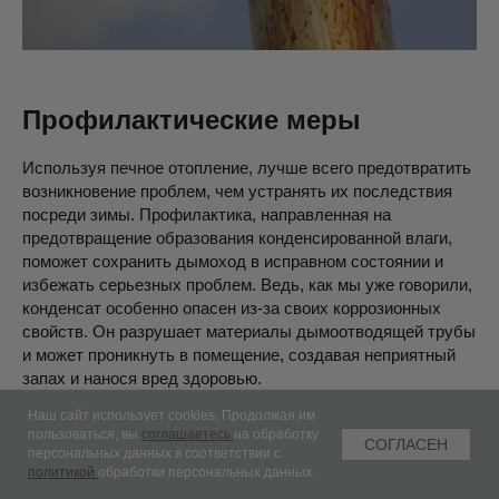
Профилактические меры
Используя печное отопление, лучше всего предотвратить
возникновение проблем, чем устранять их последствия
посреди зимы. Профилактика, направленная на
предотвращение образования конденсированной влаги,
поможет сохранить дымоход в исправном состоянии и
избежать серьезных проблем. Ведь, как мы уже говорили,
конденсат особенно опасен из-за своих коррозионных
свойств. Он разрушает материалы дымоотводящей трубы
и может проникнуть в помещение, создавая неприятный
запах и нанося вред здоровью.
Наш сайт использует cookies. Продолжая им
Приведем перечень того, что необходимо сделать в
пользоваться, вы
соглашаетесь
на обработку
СОГЛАСЕН
профилактических целях:
персональных данных в соответствии с
политикой
обработки персональных данных.