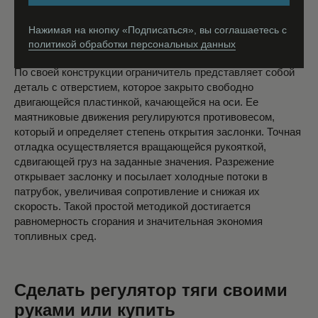
патрубка. Для его изготовления используется
жаропрочная нержавейка, способная сохранять все
Нажимая на кнопку «Подписаться», вы соглашаетесь c
свойства при температурах до 500 °C.
политикой обработки персональных данных
По своей конструкции ограничитель представляет собой
деталь с отверстием, которое закрыто свободно
двигающейся пластинкой, качающейся на оси. Ее
маятниковые движения регулируются противовесом,
который и определяет степень открытия заслонки. Точная
отладка осуществляется вращающейся рукояткой,
сдвигающей груз на заданные значения. Разрежение
открывает заслонку и посылает холодные потоки в
патрубок, увеличивая сопротивление и снижая их
скорость. Такой простой методикой достигается
равномерность сгорания и значительная экономия
топливных сред.
Сделать регулятор тяги своими
руками или купить