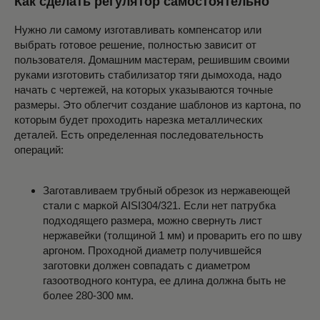
Как сделать регулятор самостоятельно
С СЕТКОЙ ДЛЯ КАМНЕЙ
Нужно ли самому изготавливать компенсатор или
выбрать готовое решение, полностью зависит от
пользователя. Домашним мастерам, решившим своими
БАННЫЕ ПЕЧИ С ЛАМЕЛЯМИ
руками изготовить стабилизатор тяги дымохода, надо
начать с чертежей, на которых указываются точные
размеры. Это облегчит создание шаблонов из картона, по
БАННЫЕ ПЕЧИ В КАМНЕ
которым будет проходить нарезка металлических
деталей. Есть определенная последовательность
операций:
ПЕЧИ В КОМБИ ОБЛИЦОВКЕ
Заготавливаем трубный обрезок из нержавеющей
стали с маркой AISI304/321. Если нет патрубка
подходящего размера, можно свернуть лист
КАМЕННЫЕ ПОРТАЛЫ
нержавейки (толщиной 1 мм) и проварить его по шву
аргоном. Проходной диаметр получившейся
заготовки должен совпадать с диаметром
газоотводного контура, ее длина должна быть не
ОТОПИТЕЛЬНЫЕ ПЕЧИ
более 280-300 мм.