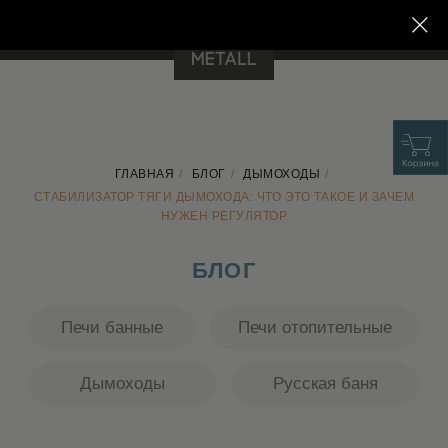
8 800 707 30 96
support@prometall.ru
ГЛАВНАЯ
/
БЛОГ
/
ДЫМОХОДЫ
/
БЛОГ
СТАБИЛИЗАТОР ТЯГИ ДЫМОХОДА: ЧТО ЭТО ТАКОЕ И ЗАЧЕМ
НУЖЕН РЕГУЛЯТОР
Печи банные
Печи отопительные
Дымоходы
Русская баня