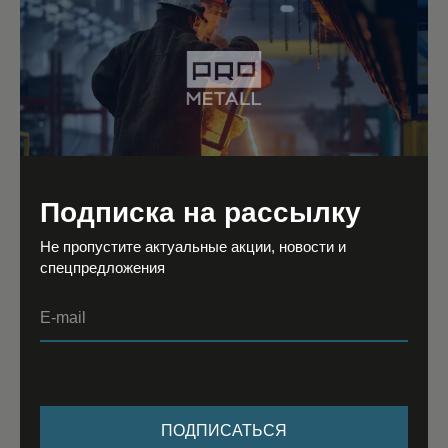
функционировать при естественных или
принудительных методах выброса дыма;
производить дожиг вредных веществ с повышением
экобезопасности и теплопроизводительности.
Подписка на рассылку
Принцип работы
Не пропустите актуальные акции, новости и
Поддержание постоянного разрежения удерживает
спецпредложения
наилучший КПД прибора, сохраняет на хорошем уровне
циркуляцию газовоздушной смеси, снижает расход
E-mail
топлива при высоком теплоотделении и обеспечивает
плавность сгорания.
Эти положительные эффекты создаются стабилизатором
тяги дымохода – простым механическим или
электромеханическим приспособлением с подвижной
ПОДПИСАТЬСЯ
заслонкой, являющейся частью дымоотводящего