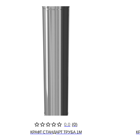
0.0
(
0
)
КРАФТ СТАНДАРТ ТРУБА 1М
К