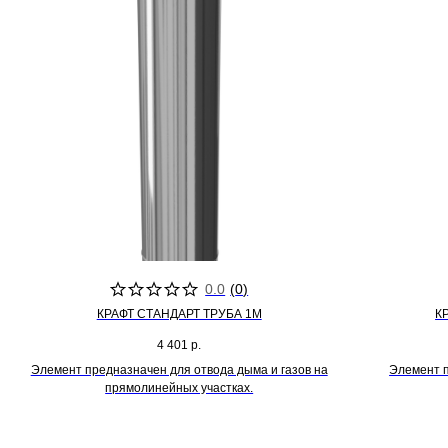
0.0
(
0
)
КРАФТ СТАНДАРТ ТРУБА 1М
К
4 401
р.
Элемент предназначен для отвода дыма и газов на
Элемент п
прямолинейных участках.