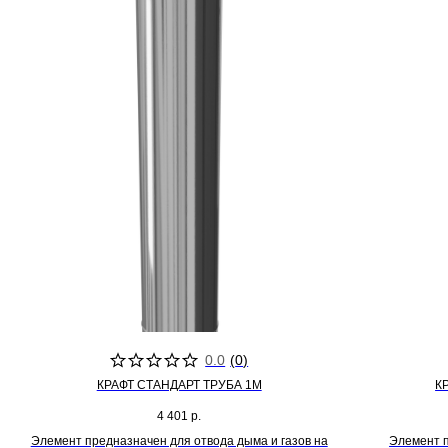
0.0
(
0
)
КРАФТ СТАНДАРТ ТРУБА 1М
К
4 401
р.
Элемент предназначен для отвода дыма и газов на
Элемент п