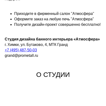
Приходите в фирменный салон "Атмосфера"
Оформите заказ на любую печь "Атмосфера"
Получите дизайн-проект совершенно бесплатно!
Студия дизайна банного интерьера «Атмосфера»
г. Химки, ул. Бутаково, 4, МТК Гранд
Студия дизайна банного
+7 (495) 487-50-03
grand@prometall.ru
интерьера
«Атмосфера»
На территории студии установлены
О СТУДИИ
две модульные бани в натуральную
величину с оригинальной отделкой.
Они позволят оценить нашим
посетителям возможности реализации
проектов в полном объеме. А также,
качество материалов, использованных