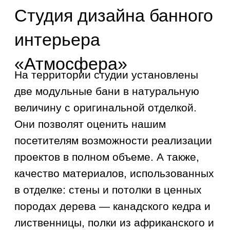
в отделке: стены и потолки в ценных
породах дерева — канадского кедра и
лиственницы, полки из африканского и
азиатского абаша, настенные панно из
гималайской соли и полированного
можжевельника, системы встроенной
вентиляции и светодиодную
контурную подсветку от ведущих
мировых производителей.