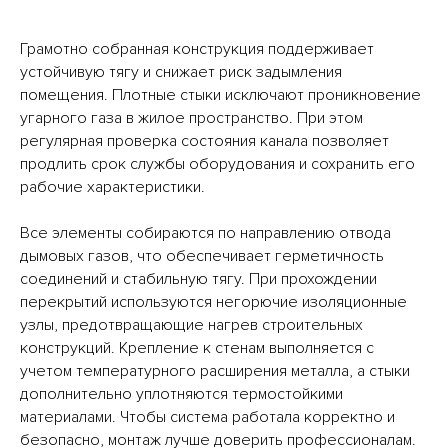
Грамотно собранная конструкция поддерживает
АКСЕССУАРЫ
устойчивую тягу и снижает риск задымления
помещения. Плотные стыки исключают проникновение
угарного газа в жилое пространство. При этом
БАННЫЕ ПЕЧИ С СЕТКОЙ ДЛЯ КАМНЕЙ
регулярная проверка состояния канала позволяет
продлить срок службы оборудования и сохранить его
БАННЫЕ ПЕЧИ В КАМНЕ
рабочие характеристики.
Все элементы собираются по направлению отвода
дымовых газов, что обеспечивает герметичность
ОТОПИТЕЛЬНЫЕ ПЕЧИ
соединений и стабильную тягу. При прохождении
перекрытий используются негорючие изоляционные
узлы, предотвращающие нагрев строительных
конструкций. Крепление к стенам выполняется с
учетом температурного расширения металла, а стыки
дополнительно уплотняются термостойкими
материалами. Чтобы система работала корректно и
безопасно, монтаж лучше доверить профессионалам.