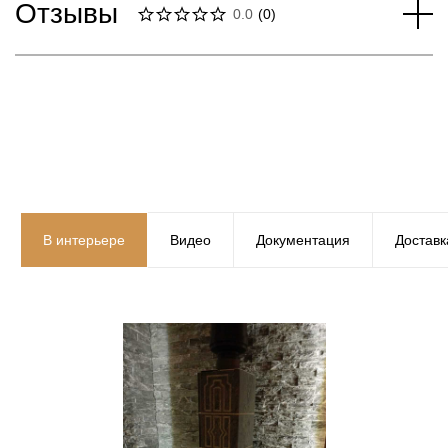
Отзывы
0.0
(
0
)
В интерьере
Видео
Документация
Доставк