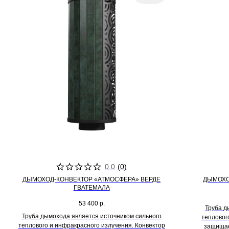
0.0
(
0
)
ДЫМОХОД-КОНВЕКТОР «АТМОСФЕРА» ВЕРДЕ
ДЫМОХО
ГВАТЕМАЛА
53 400
р.
Труба д
Труба дымохода является источником сильного
тепловог
теплового и инфракрасного излучения. Конвектор
защищае