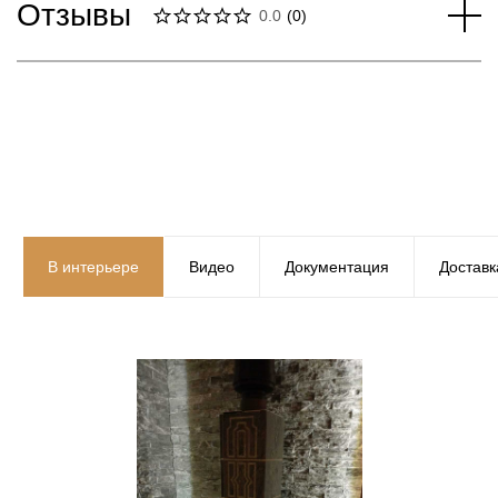
Отзывы
0.0
(
0
)
В интерьере
Видео
Документация
Доставк