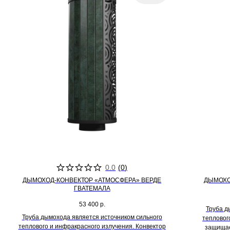
0.0
(
0
)
ДЫМОХОД-КОНВЕКТОР «АТМОСФЕРА» ВЕРДЕ
ДЫМОХО
ГВАТЕМАЛА
53 400
р.
Труба д
Труба дымохода является источником сильного
тепловог
теплового и инфракрасного излучения. Конвектор
защищае