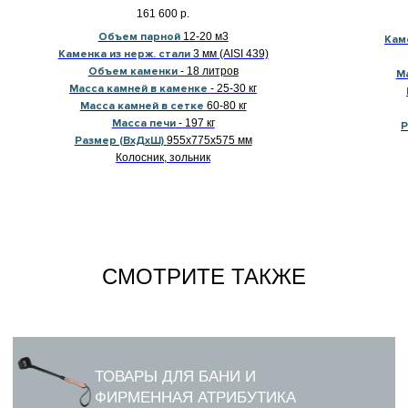
161 600
р.
Объем парной
12-20 м3
Кам
Каменка из нерж. стали
3 мм (AISI 439)
Объем каменки
- 18 литров
М
Масса камней в каменке
- 25-30 кг
Масса камней в сетке
60-80 кг
Масса печи
- 197 кг
Р
Размер (ВхДхШ)
955х775х575 мм
Колосник, зольник
СМОТРИТЕ ТАКЖЕ