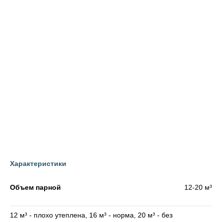
СТАРТОВЫЕ ЭЛЕМЕНТЫ
ДЫМОХОДЫ CRAFT
НАТРУБНЫЕ ЭЛЕМЕНТЫ
Характеристики
Объем парной
12-20 м³
12 м³ - плохо утеплена, 16 м³ - норма, 20 м³ - без