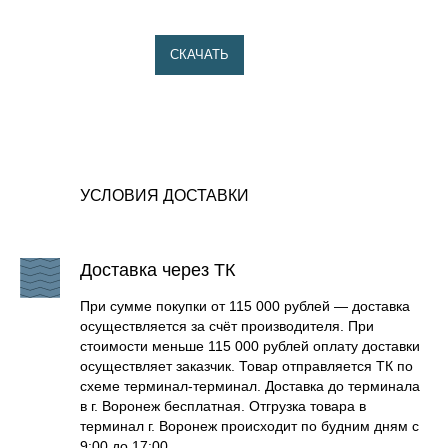
СКАЧАТЬ
1. Натрубные элементы
УСЛОВИЯ ДОСТАВКИ
2. Стартовые элементы
3. Каменка, пирамидки и камни
4. Удлинитель тоннеля
Доставка через ТК
5. Банный колпак
6. Ковш
При сумме покупки от 115 000 рублей — доставка
осуществляется за счёт производителя. При
7. Товары для бани и фирменная атрибутика
стоимости меньше 115 000 рублей оплату доставки
8. Каменные порталы
осуществляет заказчик. Товар отправляется ТК по
схеме терминал-терминал. Доставка до терминала
в г. Воронеж бесплатная. Отгрузка товара в
ЗАДАТЬ ВОПРОС
терминал г. Воронеж происходит по будним дням с
9:00 до 17:00.