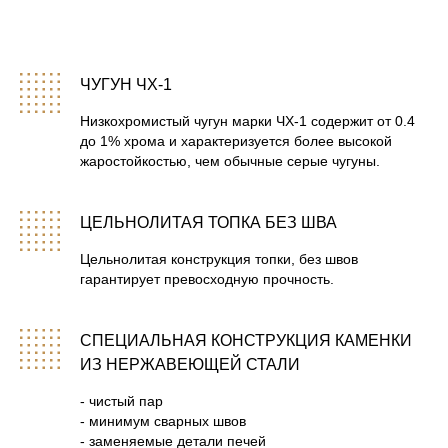
3
Атмосфера — МОЩЬ. #баня #баннаяпечь
#чугуннаяпечь
ЧУГУН ЧХ-1
4
Разбор работающей печи «Атмосфера».
Низкохромистый чугун марки ЧХ-1 содержит от 0.4
до 1% хрома и характеризуется более высокой
5
Отзывы пармастеров и любителей бани о работе
жаростойкостью, чем обычные серые чугуны.
печи для бани «Атмосфера».
6
Печь «Атмосфера» в зимнем лесу.
ЦЕЛЬНОЛИТАЯ ТОПКА БЕЗ ШВА
Цельнолитая конструкция топки, без швов
7
Новогодняя «Атмосфера» в зимнем лесу. С Новым
гарантирует превосходную прочность.
годом!
8
Обзор линейки чугунных печей «Атмосфера».
СПЕЦИАЛЬНАЯ КОНСТРУКЦИЯ КАМЕНКИ
ИЗ НЕРЖАВЕЮЩЕЙ СТАЛИ
9
Печь «Атмосфера» в банном комплексе «Пар».
- чистый пар
- минимум сварных швов
10
В бане с «Атмосферой».Тестируем чугунную банную
- заменяемые детали печей
печь в действующей семейной бане.