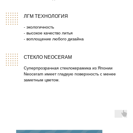
11
Сборка печи «Атмосфера»
ЛГМ ТЕХНОЛОГИЯ
12
Стиль, комфорт, атмосфера — 3 в 1 для вашей
- экологичность
парной!
- высокое качество литья
- воплощение любого дизайна
13
Печь банная «Атмосфера». Составные части.
СТЕКЛО NEOCERAM
14
Банная печь атмосфера в натуральном камне. Три
новых варианта отделки.
Суперпрозрачная стеклокерамика из Японии
Neoceram имеет гладкую поверхность с менее
15
Установка ламелей из натурального камня на печь
заметным цветом.
Атмосфера.
16
Правильное наполнение внутренней Каменки печи
Атмосфера