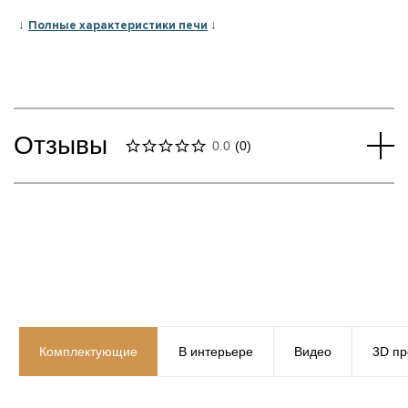
↓
↓
Полные характеристики печи
Отзывы
0.0
(
0
)
Комплектующие
В интерьере
Видео
3D пр