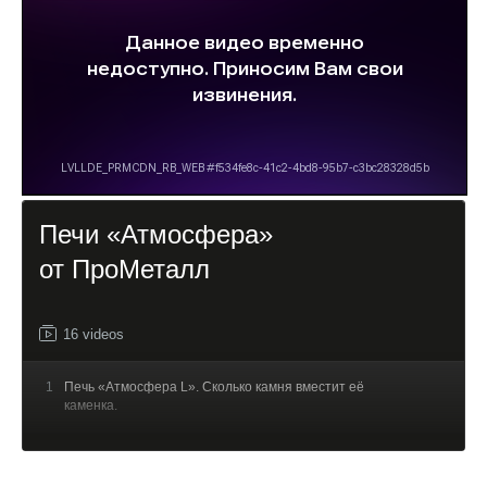
Печи «Атмосфера»
от ПроМеталл
16 videos
1
Печь «Атмосфера L». Сколько камня вместит её
каменка.
2
Печь «Атмосфера» на тесте у Владимира
Ефремова. Живая русская Атмосфера.