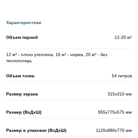
ТОВАРЫ ДЛЯ БАНИ И
ФИРМЕННАЯ АТРИБУТИКА
СТАРТОВЫЕ ЭЛЕМЕНТЫ
Характеристики
Объем парной
12-20 м³
ДЫМОХОДЫ CRAFT
12 м³ - плохо утеплена, 16 м³ - норма, 20 м³ - без
теплопотерь
НАТРУБНЫЕ ЭЛЕМЕНТЫ
Объем топки
54 литров
Размер экрана
315х310 мм
Размер (ВхДхШ)
955х775х575 мм
Размер в упаковке (ВхДхШ)
1120х880х770 мм