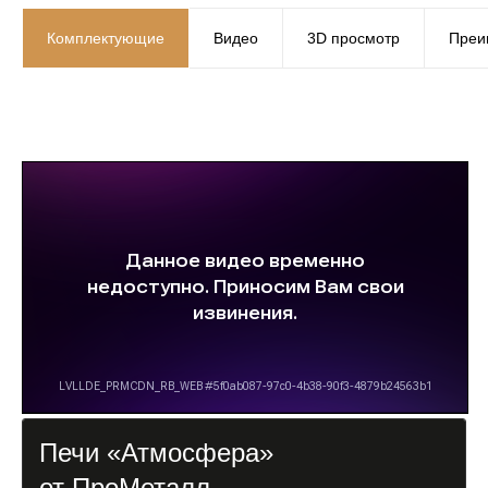
Комплектующие
Видео
3D просмотр
Преи
Печи «Атмосфера»
от ПроМеталл