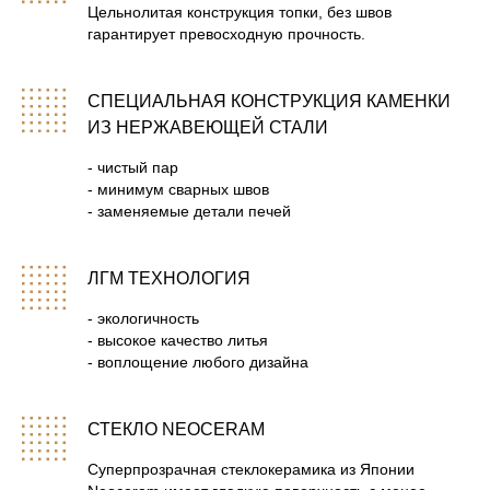
Цельнолитая конструкция топки, без швов
7
Печь «Атмосфера» в зимнем лесу
гарантирует превосходную прочность.
8
Новогодняя «Атмосфера» в зимнем лесу. С Новым
годом!
СПЕЦИАЛЬНАЯ КОНСТРУКЦИЯ КАМЕНКИ
ИЗ НЕРЖАВЕЮЩЕЙ СТАЛИ
9
Обзор линейки чугунных печей «Атмосфера».
- чистый пар
- минимум сварных швов
10
Печь «Атмосфера» в банном комплексе «Пар».
- заменяемые детали печей
11
В бане с «Атмосферой».Тестируем чугунную банную
печь в действующей семейной бане.
ЛГМ ТЕХНОЛОГИЯ
12
Сборка печи «Атмосфера»
- экологичность
- высокое качество литья
- воплощение любого дизайна
13
Стиль, комфорт, атмосфера — 3 в 1 для вашей
парной!
СТЕКЛО NEOCERAM
14
Печь банная «Атмосфера». Составные части.
Суперпрозрачная стеклокерамика из Японии