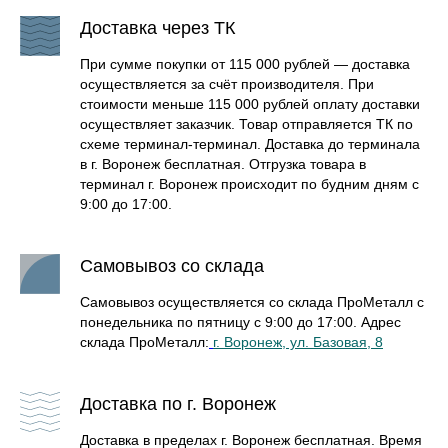
1. Натрубные элементы
Доставка через ТК
2. Стартовые элементы
3. Каменка, пирамидки и камни
При сумме покупки от 115 000 рублей — доставка
4. Удлинитель тоннеля
осуществляется за счёт производителя. При
стоимости меньше 115 000 рублей оплату доставки
5. Банный колпак
осуществляет заказчик. Товар отправляется ТК по
6. Ковш
схеме терминал-терминал. Доставка до терминала
7. Товары для бани и фирменная атрибутика
в г. Воронеж бесплатная. Отгрузка товара в
терминал г. Воронеж происходит по будним дням с
8. Каменные порталы
9:00 до 17:00.
ЗАДАТЬ ВОПРОС
Самовывоз со склада
Самовывоз осуществляется со склада ПроМеталл с
понедельника по пятницу с 9:00 до 17:00. Адрес
склада ПроМеталл:
г. Воронеж, ул. Базовая, 8
Доставка по г. Воронеж
Доставка в пределах г. Воронеж бесплатная. Время