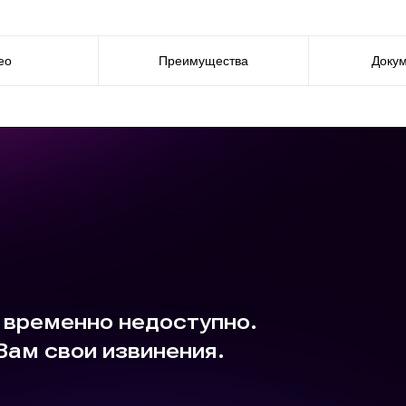
ео
Преимущества
Доку