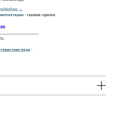
подробнее →
омплектации -
газовая горелка
ера
____________________
ль
↓
теристики печи