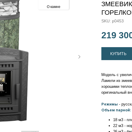
ЗМЕЕВИК
О камне
ГОРЕЛКО
SKU:
p0453
219 30
КУПИТЬ
Модель с увелич
Ламели из змеев
хорошими теплон
оригинальный в
Режимы
- русск
Объем парной:
18 м3 - п
22 м3 - но
26 м3 - бе