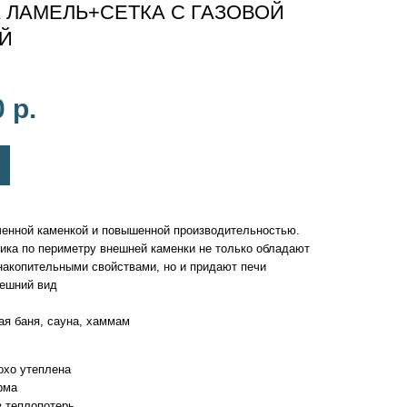
 ЛАМЕЛЬ+СЕТКА С ГАЗОВОЙ
Й
0
р.
енной каменкой и повышенной производительностью.
ика по периметру внешней каменки не только обладают
акопительными свойствами, но и придают печи
нешний вид
ая баня, сауна, хаммам
лохо утеплена
рма
з теплопотерь