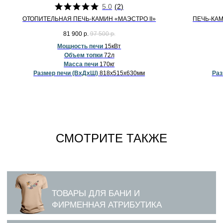
5.0
(
2
)
ОТОПИТЕЛЬНАЯ ПЕЧЬ-КАМИН «МАЭСТРО II»
ПЕЧЬ-КА
81 900
р.
97 500
р.
Мощность печи
15кВт
Объем топки
72л
Масса печи
170кг
Размер печи (ВхДхШ)
818х515х630мм
Раз
СМОТРИТЕ ТАКЖЕ