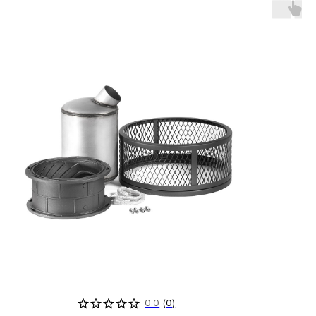
0.0
(
0
)