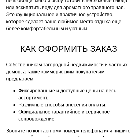
печь овощи, мясо и рыбу, готовить несложные блюда
или вскипятить воду для ароматного травяного чая.
Это функциональное и практичное устройство,
которое сделает ваше любимое место отдыха еще
более комфортабельным и уютным.
КАК ОФОРМИТЬ ЗАКАЗ
Собственникам загородной недвижимости и частных
АКСЕССУАРЫ
домов, а также коммерческим покупателям
предлагаем:
БАННЫЕ ПЕЧИ С СЕТКОЙ ДЛЯ
Фиксированные и доступные цены на весь
КАМНЕЙ
ассортимент.
Различные способы внесения оплаты.
БАННЫЕ ПЕЧИ В КАМНЕ
Официальное гарантийное и сервисное
сопровождение.
ОТОПИТЕЛЬНЫЕ ПЕЧИ
Звоните по контактному номеру телефона или пишите