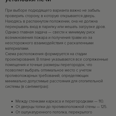
БАННЫЕ ПЕЧИ С ЛАМЕЛЯМИ
При выборе подходящего варианта важно не забыть
проверить сторону, в которую открывается дверь.
Находясь в распахнутом положении, она не должна
перекрывать вход в парилку или мешать загрузке дров.
БАННЫЕ ПЕЧИ В КАМНЕ
Однако главная задача — свести к минимуму риск
возникновения пожара и получения травм из-за
неосторожного взаимодействия с раскаленными
материалами.
ПЕЧИ В КОМБИ ОБЛИЦОВКЕ
Схема расположения формируется на стадии
проектирования. В плане указываются все сопряженные
помещения и точные размеры перегородок, что
КАМЕННЫЕ ПОРТАЛЫ
позволяет выбрать оптимальное место с учетом
противопожарных требований, определяющих
минимально допустимые расстояния для отопительной
системы (в сантиметрах):
ОТОПИТЕЛЬНЫЕ ПЕЧИ
Между стенками каркаса и перегородками — 110.
От дверцы топки до противоположной стены — 125.
От оштукатуренного потолка, перекрытого