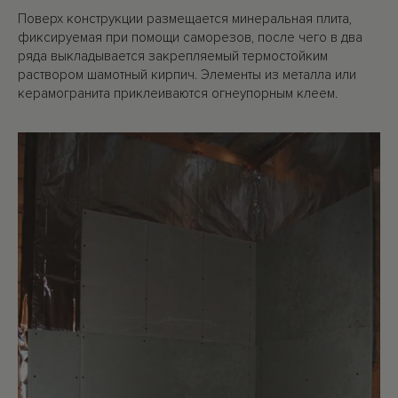
Поверх конструкции размещается минеральная плита,
фиксируемая при помощи саморезов, после чего в два
ряда выкладывается закрепляемый термостойким
раствором шамотный кирпич. Элементы из металла или
керамогранита приклеиваются огнеупорным клеем.