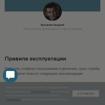
Кузовкин Андрей
Автор статьи, руководитель отдела продаж
Правила эксплуатации
Повысить комфорт пользования и увеличить срок службы
банной печи помогут следующие рекомендации:
Поддерживайте все элементы в сухом состоянии,
Наш сайт использует cookies. Продолжая им
регулярно проветривая помещение для удаления
пользоваться, вы
соглашаетесь
на обработку
СОГЛАСЕН
персональных данных в соответствии с
остатков влаги.
политикой
обработки персональных данных.
В первую неделю после установки протапливайте