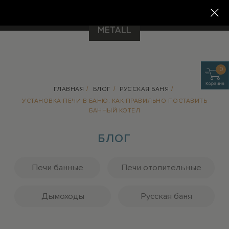
8 800 707 30 96
support@prometall.ru
0
ГЛАВНАЯ
/
БЛОГ
/
РУССКАЯ БАНЯ
/
БЛОГ
УСТАНОВКА ПЕЧИ В БАНЮ: КАК ПРАВИЛЬНО ПОСТАВИТЬ
БАННЫЙ КОТЕЛ
Печи банные
Печи отопительные
Дымоходы
Русская баня