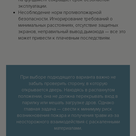
эксплуатации.
Несоблюдение норм противопожарной
безопасности. Игнорирование требований о
минимальных расстояниях, отсутствие защитных
экранов, неправильный вывод дымохода — все это
может привести к плачевным последствиям.
При выборе подходящего варианта важно не
забыть проверить сторону, в которую
открывается дверь. Находясь в распахнутом
положении, она не должна перекрывать вход в
парилку или мешать загрузке дров. Однако
главная задача — свести к минимуму риск
возникновения пожара и получения травм из-за
неосторожного взаимодействия с раскаленными
материалами.